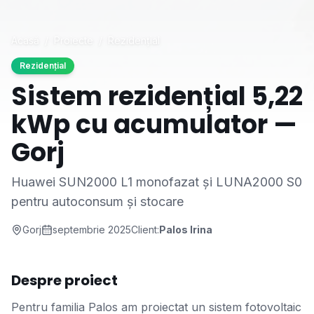
Acasă
/
Proiecte
/
Rezidențial
Rezidențial
Sistem rezidențial 5,22
kWp cu acumulator —
Gorj
Huawei SUN2000 L1 monofazat și LUNA2000 S0
pentru autoconsum și stocare
Gorj
septembrie 2025
Client:
Palos Irina
Despre proiect
Pentru familia Palos am proiectat un sistem fotovoltaic