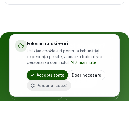
Folosim cookie-uri
Vrei un proiect similar?
Utilizăm cookie-uri pentru a îmbunătăți
experiența pe site, a analiza traficul și a
Discută cu un consultant SolarX. Îți facem o
personaliza conținutul.
Află mai multe
ofertă personalizată în 24h.
Acceptă toate
Doar necesare
Configurator gratuit
Personalizează
0373 800 131
Despre
rezidențial