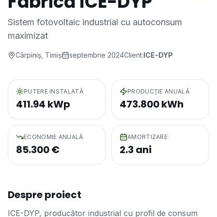
Fabrică ICE-DYP
Sistem fotovoltaic industrial cu autoconsum
maximizat
Cărpiniș
, Timiș
septembrie 2024
Client:
ICE-DYP
PUTERE INSTALATĂ
PRODUCȚIE ANUALĂ
411.94 kWp
473.800 kWh
ECONOMIE ANUALĂ
AMORTIZARE
85.300 €
2.3 ani
Despre proiect
ICE-DYP, producător industrial cu profil de consum