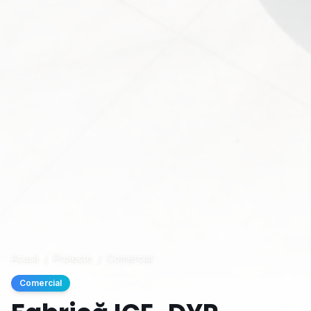
Acasă
/
Proiecte
/
Comercial
Comercial