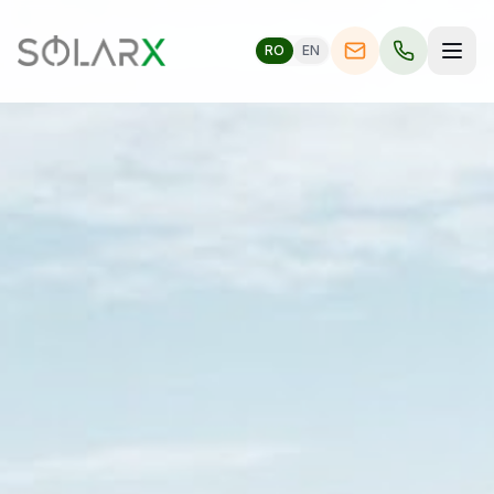
RO
EN