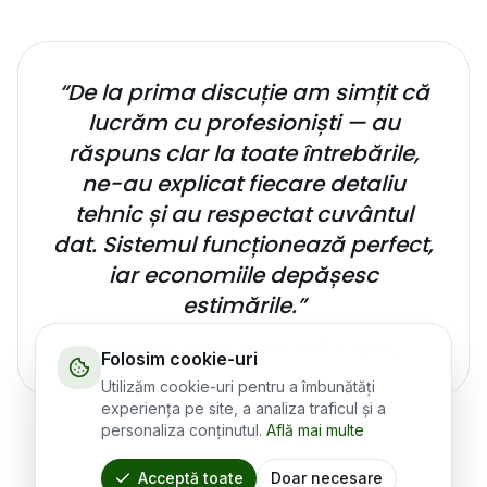
“
De la prima discuție am simțit că
lucrăm cu profesioniști — au
răspuns clar la toate întrebările,
ne-au explicat fiecare detaliu
tehnic și au respectat cuvântul
dat. Sistemul funcționează perfect,
iar economiile depășesc
estimările.
”
—
Manager producție, ICE-DYP Cărpiniș
Folosim cookie-uri
Utilizăm cookie-uri pentru a îmbunătăți
experiența pe site, a analiza traficul și a
personaliza conținutul.
Află mai multe
Acceptă toate
Doar necesare