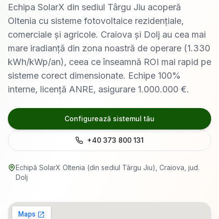
Echipa SolarX din sediul Târgu Jiu acoperă
Oltenia cu sisteme fotovoltaice rezidențiale,
comerciale și agricole. Craiova și Dolj au cea mai
mare iradianță din zona noastră de operare (1.330
kWh/kWp/an), ceea ce înseamnă ROI mai rapid pe
sisteme corect dimensionate. Echipe 100%
interne, licență ANRE, asigurare 1.000.000 €.
Configurează sistemul tău
+40 373 800 131
Echipă SolarX Oltenia (din sediul Târgu Jiu)
,
Craiova
, jud.
Dolj