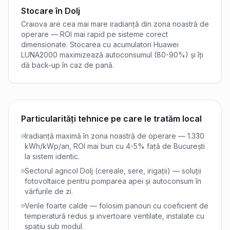
Stocare în
Dolj
Craiova are cea mai mare iradianță din zona noastră de
operare — ROI mai rapid pe sisteme corect
dimensionate. Stocarea cu acumulatori Huawei
LUNA2000 maximizează autoconsumul (80-90%) și îți
dă back-up în caz de pană.
Particularități tehnice pe care le tratăm local
Iradianță maximă în zona noastră de operare — 1.330
kWh/kWp/an, ROI mai bun cu 4-5% față de București
la sistem identic.
Sectorul agricol Dolj (cereale, sere, irigații) — soluții
fotovoltaice pentru pomparea apei și autoconsum în
vârfurile de zi.
Verile foarte calde — folosim panouri cu coeficient de
temperatură redus și invertoare ventilate, instalate cu
spațiu sub modul.