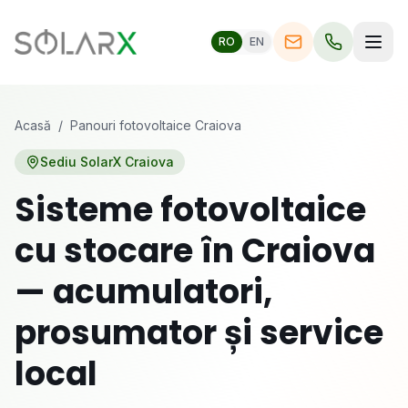
RO
EN
Acasă
/
Panouri fotovoltaice
Craiova
Sediu SolarX
Craiova
Sisteme fotovoltaice
cu stocare în
Craiova
— acumulatori,
prosumator și service
local