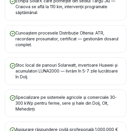
Echipă SolarX care pornește din sediul Târgu Jiu —
Craiova se află la 110 km, intervenții programate
săptămânal.
Cunoaștem procesele Distribuție Oltenia: ATR,
racordare prosumator, certificat — gestionăm dosarul
complet.
Stoc local de panouri Solarwatt, invertoare Huawei și
acumulatori LUNA2000 — livrăm în 5-7 zile lucrătoare
în Dolj.
Specializare pe sistemele agricole și comerciale 30-
300 kWp pentru ferme, sere și hale din Dolj, Olt,
Mehedinți.
Asigurare răspundere civilă profesională 1.000.000 €