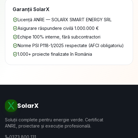
Garanții SolarX
Licență ANRE — SOLARX SMART ENERGY SRL
Asigurare răspundere civilă 1.000.000 €
Echipe 100% interne, fără subcontractori
Norme PSI P118-1/2025 respectate (AFCI obligatoriu)
1.000+ proiecte finalizate în România
SolarX
Soluții complete pentru energie verde. Certificat
ANRE, proiectare și execuție profesională.
0373 800 131