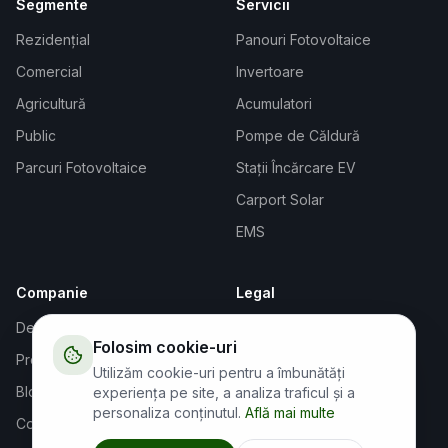
Segmente
Servicii
Rezidențial
Panouri Fotovoltaice
Comercial
Invertoare
Agricultură
Acumulatori
Public
Pompe de Căldură
Parcuri Fotovoltaice
Stații Încărcare EV
Carport Solar
EMS
Companie
Legal
Despre Noi
Termeni și Condiții
Folosim cookie-uri
Proiecte
Confidențialitate
Utilizăm cookie-uri pentru a îmbunătăți
Blog
Cookies
experiența pe site, a analiza traficul și a
personaliza conținutul.
Află mai multe
Contact
GDPR