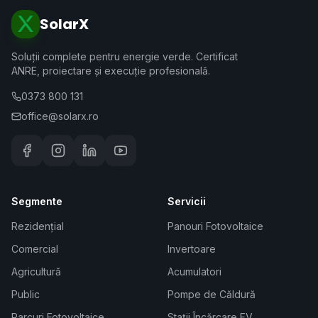
SolarX
Soluții complete pentru energie verde. Certificat
ANRE, proiectare și execuție profesională.
0373 800 131
office@solarx.ro
Segmente
Servicii
Rezidențial
Panouri Fotovoltaice
Comercial
Invertoare
Agricultură
Acumulatori
Public
Pompe de Căldură
Parcuri Fotovoltaice
Stații Încărcare EV