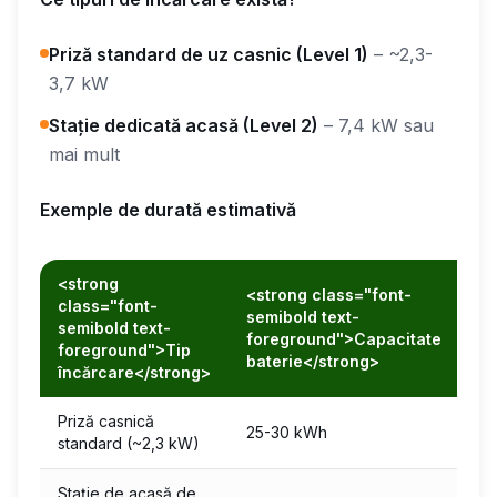
Priză standard de uz casnic (Level 1)
– ~2,3-
3,7 kW
Stație dedicată acasă (Level 2)
– 7,4 kW sau
mai mult
Exemple de durată estimativă
<strong
<s
<strong class="font-
class="font-
cl
semibold text-
semibold text-
se
foreground">Capacitate
foreground">Tip
fo
baterie</strong>
încărcare</strong>
es
Priză casnică
25-30 kWh
~1
standard (~2,3 kW)
Stație de acasă de