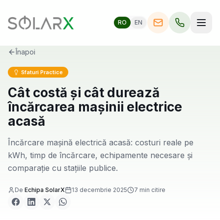
RO
EN
Înapoi
Sfaturi Practice
Cât costă și cât durează
încărcarea mașinii electrice
acasă
Încărcare mașină electrică acasă: costuri reale pe
kWh, timp de încărcare, echipamente necesare și
comparație cu stațiile publice.
De
Echipa SolarX
13 decembrie 2025
7
min citire