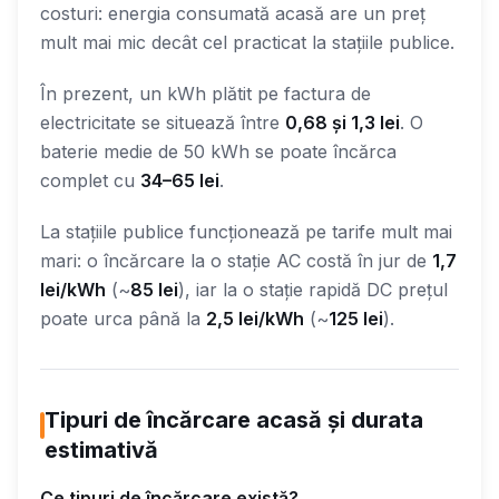
costuri: energia consumată acasă are un preț
mult mai mic decât cel practicat la stațiile publice.
În prezent, un kWh plătit pe factura de
electricitate se situează între
0,68 și 1,3 lei
. O
baterie medie de 50 kWh se poate încărca
complet cu
34–65 lei
.
La stațiile publice funcționează pe tarife mult mai
mari: o încărcare la o stație AC costă în jur de
1,7
lei/kWh
(~
85 lei
), iar la o stație rapidă DC prețul
poate urca până la
2,5 lei/kWh
(~
125 lei
).
Tipuri de încărcare acasă și durata
estimativă
Ce tipuri de încărcare există?