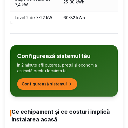
25-30 kWh
~4
7,4 kW
Level 2 de 7-22 kW
60-82 kWh
~5
Configurează sistemul tău
În 2 minute afli puterea, prețul și economia
estimată pentru locuința ta.
Configurează sistemul
Ce echipament și ce costuri implică
instalarea acasă