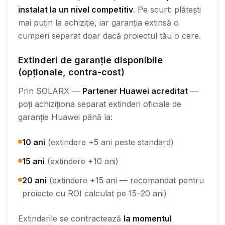
instalat la un nivel competitiv
. Pe scurt: plătești
mai puțin la achiziție, iar garanția extinsă o
cumperi separat doar dacă proiectul tău o cere.
Extinderi de garanție disponibile
(opționale, contra-cost)
Prin SOLARX —
Partener Huawei acreditat
—
poți achiziționa separat extinderi oficiale de
garanție Huawei până la:
10 ani
(extindere +5 ani peste standard)
15 ani
(extindere +10 ani)
20 ani
(extindere +15 ani — recomandat pentru
proiecte cu ROI calculat pe 15–20 ani)
Extinderile se contractează
la momentul