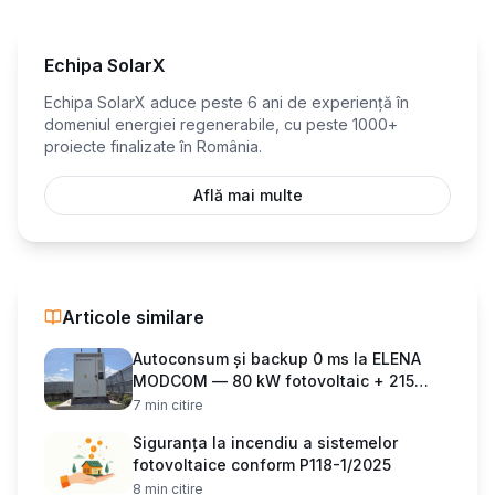
Echipa SolarX
Echipa SolarX aduce peste 6 ani de experiență în
domeniul energiei regenerabile, cu peste 1000+
proiecte finalizate în România.
Află mai multe
Articole similare
Autoconsum și backup 0 ms la ELENA
MODCOM — 80 kW fotovoltaic + 215
kWh stocare
7
min citire
Siguranța la incendiu a sistemelor
fotovoltaice conform P118-1/2025
8
min citire