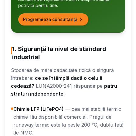
potrivită pentru tine.
Programează consultanță
1. Siguranță la nivel de standard
industrial
Stocarea de mare capacitate ridică o singură
întrebare:
ce se întâmplă dacă o celulă
cedează?
LUNA2000-241 răspunde pe
patru
straturi independente
:
Chimie LFP (LiFePO4)
— cea mai stabilă termic
chimie litiu disponibilă comercial. Pragul de
runaway termic este la peste 200 °C, dublu față
de NMC.