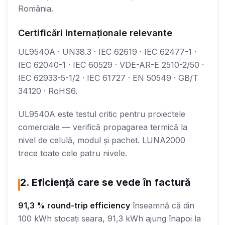
România.
Certificări internaționale relevante
UL9540A · UN38.3 · IEC 62619 · IEC 62477-1 ·
IEC 62040-1 · IEC 60529 · VDE-AR-E 2510-2/50 ·
IEC 62933-5-1/2 · IEC 61727 · EN 50549 · GB/T
34120 · RoHS6.
UL9540A este testul critic pentru proiectele
comerciale — verifică propagarea termică la
nivel de celulă, modul și pachet. LUNA2000
trece toate cele patru nivele.
2. Eficiență care se vede în factură
91,3 % round-trip efficiency
înseamnă că din
100 kWh stocați seara, 91,3 kWh ajung înapoi la