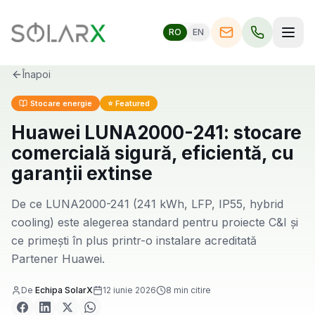
RO
EN
Înapoi
Stocare energie
⭐ Featured
Huawei LUNA2000-241: stocare
comercială sigură, eficientă, cu
garanții extinse
De ce LUNA2000-241 (241 kWh, LFP, IP55, hybrid
cooling) este alegerea standard pentru proiecte C&I și
ce primești în plus printr-o instalare acreditată
Partener Huawei.
De
Echipa SolarX
12 iunie 2026
8
min citire