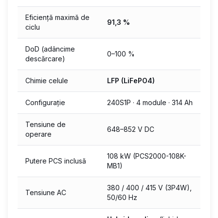
Eficiență maximă de
91,3 %
ciclu
DoD (adâncime
0–100 %
descărcare)
Chimie celule
LFP (LiFePO4)
Configurație
240S1P · 4 module · 314 Ah
Tensiune de
648–852 V DC
operare
108 kW (PCS2000-108K-
Putere PCS inclusă
MB1)
380 / 400 / 415 V (3P4W),
Tensiune AC
50/60 Hz