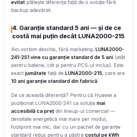
evitat
plătește diferența față de o soluție fără
backup adevărat.
4. Garanție standard 5 ani — și de ce
costă mai puțin decât LUNA2000-215
Aici vorbim deschis, fără marketing.
LUNA2000-
241-2S1 vine cu garanție standard de 5 ani
(atât
pentru baterie, cât și pentru PCS-ul inclus). Este
exact
jumătate
față de
LUNA2000-215
, care are
10 ani garanție standard din fabrică
.
De ce această diferență? Pentru că Huawei a
poziționat LUNA2000-241 ca soluția
mai
accesibilă ca preț
din lineup-ul comercial —
densitate energetică mai mare per modul,
footprint mai mic, dar cu un pachet de garanție
standard redus pentru a păstra
costul pe kWh