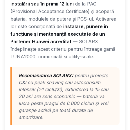
instalării sau în primii 12 luni
de la PAC
(Provisional Acceptance Certificate) și acoperă
bateria, modulele de putere și PCS-ul. Activarea
lor este condiționată de
instalare, punere în
funcțiune și mentenanță executate de un
Partener Huawei acreditat
— SOLARX
îndeplinește acest criteriu pentru întreaga gamă
LUNA2000, comercială și utility-scale.
Recomandarea SOLARX:
pentru proiecte
C&I cu peak shaving sau autoconsum
intensiv (>1 ciclu/zi), extinderea la 15 sau
20 ani are sens economic — bateria va
lucra peste pragul de 6.000 cicluri și vrei
garanție activă pe toată durata de
amortizare.