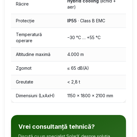
Hybrid cooling
(lichid +
Răcire
aer)
Protecție
IP55
· Class B EMC
Temperatură
−30 °C … +55 °C
operare
Altitudine maximă
4.000 m
Zgomot
≤ 65 dB(A)
Greutate
< 2,8 t
Dimensiuni (LxAxH)
1150 × 1800 × 2100 mm
Vrei consultanță tehnică?
Discută cu un specialist SolarX despre soluția