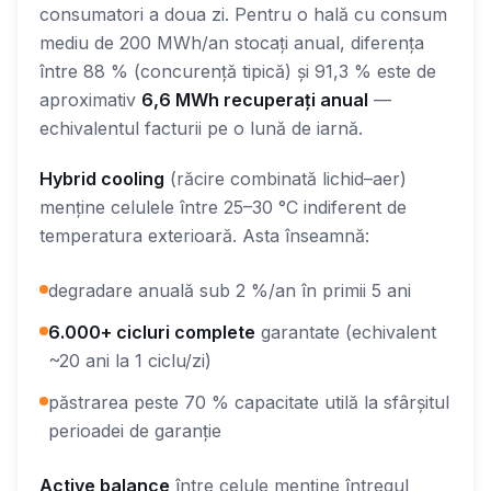
consumatori a doua zi. Pentru o hală cu consum
mediu de 200 MWh/an stocați anual, diferența
între 88 % (concurență tipică) și 91,3 % este de
aproximativ
6,6 MWh recuperați anual
—
echivalentul facturii pe o lună de iarnă.
Hybrid cooling
(răcire combinată lichid–aer)
menține celulele între 25–30 °C indiferent de
temperatura exterioară. Asta înseamnă:
degradare anuală sub 2 %/an în primii 5 ani
6.000+ cicluri complete
garantate (echivalent
~20 ani la 1 ciclu/zi)
păstrarea peste 70 % capacitate utilă la sfârșitul
perioadei de garanție
Active balance
între celule menține întregul