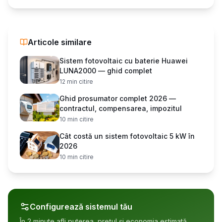
Articole similare
Sistem fotovoltaic cu baterie Huawei
LUNA2000 — ghid complet
12
min citire
Ghid prosumator complet 2026 —
contractul, compensarea, impozitul
10
min citire
Cât costă un sistem fotovoltaic 5 kW în
2026
10
min citire
Configurează sistemul tău
În 2 minute afli puterea, prețul și economia estimată