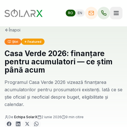
RO
EN
Înapoi
Știri
⭐ Featured
Casa Verde 2026: finanțare
pentru acumulatori — ce știm
până acum
Programul Casa Verde 2026 vizează finanțarea
acumulatorilor pentru prosumatorii existenți. Iată ce se
știe oficial și neoficial despre buget, eligibilitate și
calendar.
De
Echipa SolarX
2 iunie 2026
9
min citire