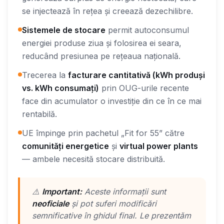
se injectează în rețea și creează dezechilibre.
Sistemele de stocare
permit autoconsumul
energiei produse ziua și folosirea ei seara,
reducând presiunea pe rețeaua națională.
Trecerea la
facturare cantitativă (kWh produși
vs. kWh consumați)
prin OUG-urile recente
face din acumulator o investiție din ce în ce mai
rentabilă.
UE împinge prin pachetul „Fit for 55” către
comunități energetice
și
virtual power plants
— ambele necesită stocare distribuită.
⚠️
Important:
Aceste informații sunt
neoficiale
și pot suferi modificări
semnificative în ghidul final. Le prezentăm