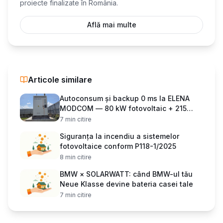
proiecte finalizate în România.
Află mai multe
Articole similare
Autoconsum și backup 0 ms la ELENA
MODCOM — 80 kW fotovoltaic + 215
kWh stocare
7
min citire
Siguranța la incendiu a sistemelor
fotovoltaice conform P118-1/2025
8
min citire
BMW × SOLARWATT: când BMW-ul tău
Neue Klasse devine bateria casei tale
7
min citire