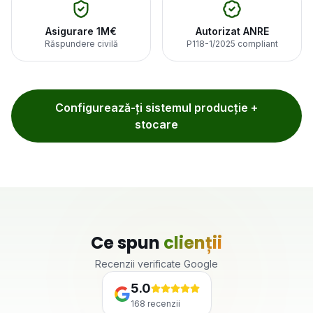
Asigurare 1M€
Autorizat ANRE
Răspundere civilă
P118-1/2025 compliant
Configurează-ți sistemul producție +
stocare
Ce spun
clienții
Recenzii verificate Google
5.0
168
recenzii