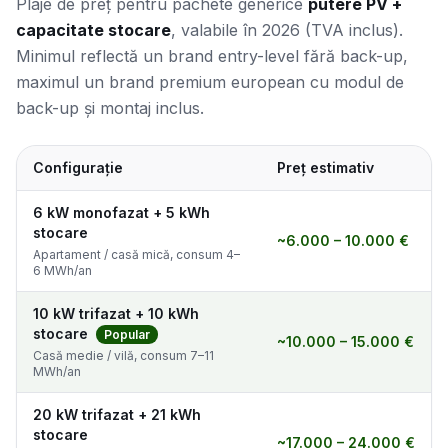
Plaje de preț pentru pachete generice
putere PV +
capacitate stocare
, valabile în 2026 (TVA inclus).
Minimul reflectă un brand entry-level fără back-up,
maximul un brand premium european cu modul de
back-up și montaj inclus.
Configurație
Preț estimativ
6 kW monofazat + 5 kWh
stocare
~6.000 – 10.000 €
Apartament / casă mică, consum 4–
6 MWh/an
10 kW trifazat + 10 kWh
stocare
Popular
~10.000 – 15.000 €
Casă medie / vilă, consum 7–11
MWh/an
20 kW trifazat + 21 kWh
stocare
~17.000 – 24.000 €