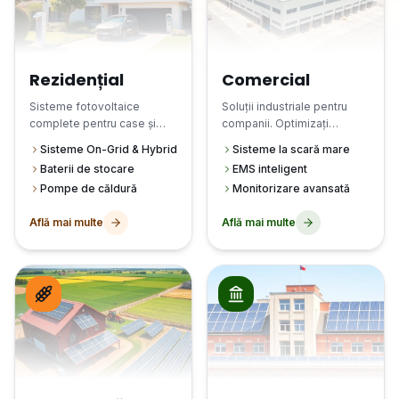
Rezidențial
Comercial
Sisteme fotovoltaice
Soluții industriale pentru
complete pentru case și
companii. Optimizați
vile. Reduceți factura la
costurile operaționale și
Sisteme On-Grid & Hybrid
Sisteme la scară mare
energie și creșteți valoarea
reduceți amprenta de
Baterii de stocare
EMS inteligent
proprietății.
carbon.
Pompe de căldură
Monitorizare avansată
Află mai multe
Află mai multe