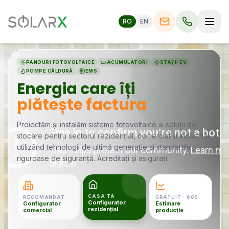
RO
EN
PANOURI FOTOVOLTAICE
ACUMULATORI
STAȚII EV
POMPE CĂLDURĂ
EMS
Energia care îți
plătește factura
Proiectăm și instalăm sisteme fotovoltaice și soluții de
stocare pentru sectorul rezidențial, comercial și industrial,
utilizând tehnologii de ultimă generație și standarde
riguroase de siguranță. Acreditați și asigurați.
CASA TA
RECOMANDAT
GRATUIT · 60S
Configurator
Configurator
Estimare
rezidențial
comercial
producție