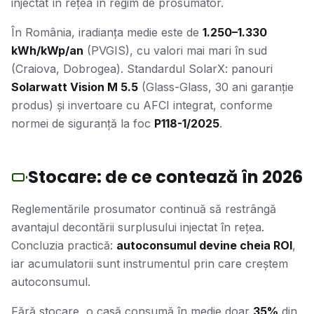
injectat în rețea în regim de prosumator.
În România, iradianța medie este de
1.250–1.330
kWh/kWp/an
(PVGIS), cu valori mai mari în sud
(Craiova, Dobrogea). Standardul SolarX: panouri
Solarwatt Vision M 5.5
(Glass-Glass, 30 ani garanție
produs) și invertoare cu AFCI integrat, conforme
normei de siguranță la foc
P118-1/2025
.
Stocare: de ce contează în 2026
Reglementările prosumator continuă să restrângă
avantajul decontării surplusului injectat în rețea.
Concluzia practică:
autoconsumul devine cheia ROI
,
iar acumulatorii sunt instrumentul prin care creștem
autoconsumul.
Fără stocare, o casă consumă în medie doar
35%
din