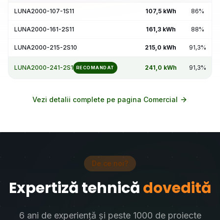
LUNA2000-107-1S11
107,5 kWh
86%
LUNA2000-161-2S11
161,3 kWh
88%
LUNA2000-215-2S10
215,0 kWh
91,3%
LUNA2000-241-2S1
241,0 kWh
91,3%
RECOMANDAT
Vezi detalii complete pe pagina Comercial
De ce noi?
Expertiză tehnică
dovedită
6 ani de experiență și peste 1000 de proiecte