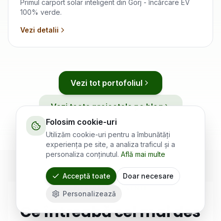
Primul carport solar inteligent din Gorj - încărcare EV
100% verde.
Vezi detalii
Vezi tot portofoliul
Vezi toate proiectele pe blog
Folosim cookie-uri
Utilizăm cookie-uri pentru a îmbunătăți
experiența pe site, a analiza traficul și a
personaliza conținutul.
Află mai multe
Acceptă toate
Doar necesare
ÎNTREBĂRI FRECVENTE
Personalizează
Ce întreabă cel mai des