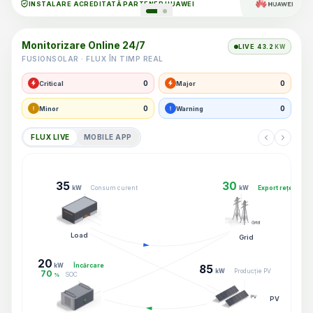
INSTALARE ACREDITATĂ PARTENER HUAWEI
Monitorizare Online 24/7
LIVE
43.3
KW
FUSIONSOLAR · FLUX ÎN TIMP REAL
0
0
Critical
Major
0
0
Minor
Warning
FLUX LIVE
MOBILE APP
35
30
kW
Consum curent
kW
Export rețea
Load
Grid
20
Încărcare
kW
85
kW
Producție PV
70
SOC
%
PV