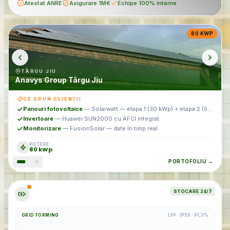
Atestat ANRE
Asigurare 1M€
Echipe 100% interne
Panouri fotovoltaice
—
Solarwatt — etapa 1 (532 kW) + etapa 2
(554 kW)
Invertoare
—
Huawei SUN2000 comerciale cu AFCI integrat
Integrare EMS
—
Modbus TCP către EMS-ul central al clădirii
PUTERE
1086
kWp
PORTOFOLIU →
STOCARE 24/7
GRID FORMING
LFP · IP55 · 91,3%