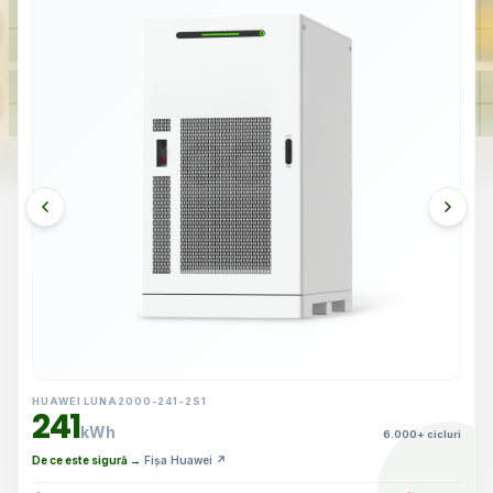
HUAWEI LUNA2000-241-2S1
241
kWh
6.000
+
cicluri
De ce este sigură →
·
Fișa Huawei ↗