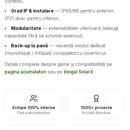
Dyness).
Grad IP & instalare
— IP65/66 pentru exterior,
IP21 doar pentru interior.
Modularitate
— extensibilitate ulterioară (adaugi
capacitate fără să schimbi sistemul).
Back-up la pană
— necesită modul dedicat
(monofazat / trifazat) compatibil cu invertorul.
Detalii complete despre game și compatibilități pe
pagina acumulatori
sau pe
blogul SolarX
.
Echipe 100% interne
1000+ proiecte
Fără subcontractori
În toată România