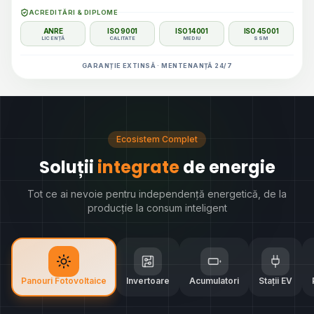
ACREDITĂRI & DIPLOME
ANRE
ISO 9001
ISO 14001
ISO 45001
LICENȚĂ
CALITATE
MEDIU
SSM
GARANȚIE EXTINSĂ · MENTENANȚĂ 24/7
Ecosistem Complet
Soluții
integrate
de energie
Tot ce ai nevoie pentru independență energetică, de la
producție la consum inteligent
Panouri Fotovoltaice
Invertoare
Acumulatori
Stații EV