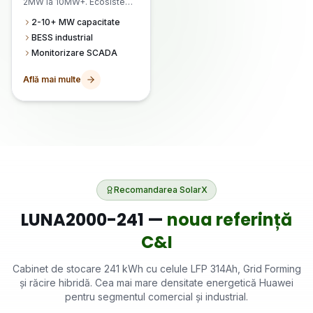
2MW la 10MW+. Ecosistem
Huawei FusionSolar
2-10+ MW capacitate
complet cu stocare BESS.
BESS industrial
Monitorizare SCADA
Află mai multe
Recomandarea SolarX
LUNA2000-241 —
noua referință
C&I
Cabinet de stocare 241 kWh cu celule LFP 314Ah, Grid Forming
și răcire hibridă. Cea mai mare densitate energetică Huawei
pentru segmentul comercial și industrial.