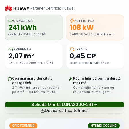
Partener Certificat Huawei
CAPACITATE
PUTERE PCS
241 kWh
108 kW
celule LFP 314Ah, 240S1P
3P4W, 380–480 V, Grid Forming
AMPRENTĂ
C-RATE
2,07 m²
0,45 CP
1150 × 1800 × 2100 mm, < 2,8 t
descărcare optimizată >2 ore
Cea mai mare densitate
Răcire hibridă pentru durată
energetică
maximă
241 kWh într-un singur cabinet
Combinație lichid + aer cu
pe 2 m² — cu 12% mai multă
router termic inteligent.
capacitate decât LUNA2000-
Celulele rămân în zona optimă
215, pe exact aceeași
chiar la 55°C ambient.
Solicită Ofertă LUNA2000-241
amprentă.
Descarcă fișa tehnică
GRID FORMING
HYBRID COOLING