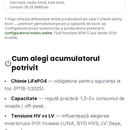
Vilă mare, sediu firmă, hală mică,
consum 18–25 MWh/an
* Plaja reflectă diferențele dintre producătorii pe care îi oferim (entry-
level → premium german/european) și opțiunile de back-up.
Configurează exact sistemul tău și producătorul preferat în
configuratorul nostru online
. Fără finanțare AFM (Casa Verde 2026
incertă).
Cum alegi acumulatorul
potrivit
Chimie LiFePO4
— obligatorie pentru siguranța la
foc (P118-1/2025).
Capacitate
— regulă practică: 1,5–2× consumul de
noapte / off-peak.
Tensiune HV vs LV
— influențează alegerea
invertorului (HV: Huawei LUNA, BYD HVS; LV: Deye,