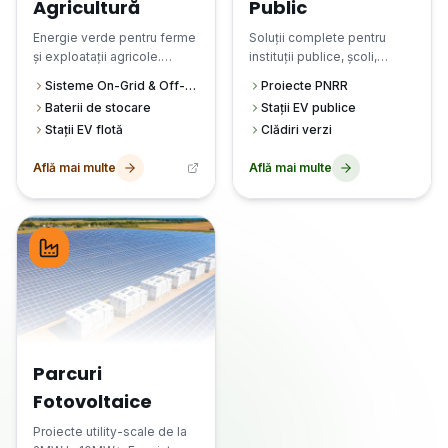
Agricultură
Public
Energie verde pentru ferme
Soluții complete pentru
și exploatații agricole.
instituții publice, școli,
Autonomie completă și
spitale și primării. Eficiență
Sisteme On-Grid & Off-Grid
Proiecte PNRR
costuri operaționale reduse.
și sustenabilitate.
Baterii de stocare
Stații EV publice
Stații EV flotă
Clădiri verzi
Află mai multe
Află mai multe
Parcuri
Fotovoltaice
Proiecte utility-scale de la